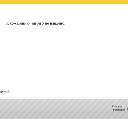
К сожалению, ничего не найдено.
фертой.
К оплате
принимаем: