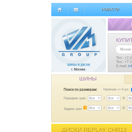
НОВОСТИ
КУПИ
Москва
Тел.:
+7 (
Тел.: +7 
E-mail:
in
г. Москва
ШИНЫ
Поиск по размерам:
Наличие >= 4 шт.:
Передних шин:
Все
/
Все
R
В
?
Все
/
Все
R
В
Задних шин:
ДИСКИ REPLAY CHR13