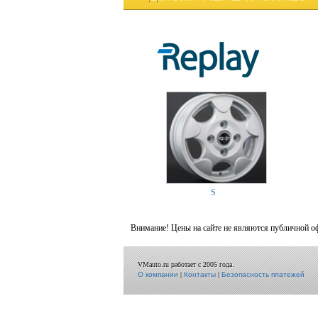
S
Внимание! Цены на сайте не являются публичной о
VMauto.ru работает с 2005 года.
О компании
|
Контакты
|
Безопасность платежей