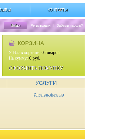
ЗЫВЫ
КОНТАКТЫ
Войти
Регистрация
|
Забыли пароль?
КОРЗИНА
У Вас в корзине:
0
товаров
На сумму:
0
руб.
ОФОРМИТЬ ПОКУПКУ
УСЛУГИ
Очистить фильтры