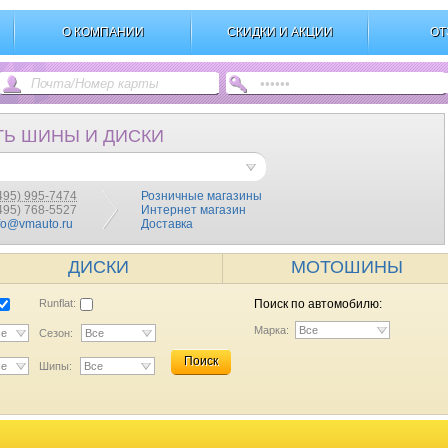
О КОМПАНИИ
СКИДКИ И АКЦИИ
ОТ
ТЬ ШИНЫ И ДИСКИ
495) 995-7474
Розничные магазины
(495) 768-5527
Интернет магазин
fo@vmauto.ru
Доставка
ДИСКИ
МОТОШИНЫ
Runflat:
Поиск по автомобилю:
Марка:
Все
се
Сезон:
Все
Поиск
се
Шипы:
Все