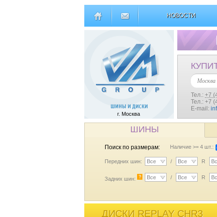
НОВОСТИ
КУПИ
Москва
Тел.:
+7 (
Тел.: +7 
E-mail:
in
г. Москва
ШИНЫ
Поиск по размерам:
Наличие >= 4 шт.:
Передних шин:
Все
/
Все
R
В
?
Все
/
Все
R
В
Задних шин:
ДИСКИ REPLAY CHR3