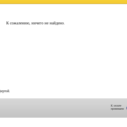
К сожалению, ничего не найдено.
фертой.
К оплате
принимаем: