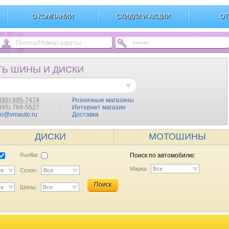
О КОМПАНИИ
СКИДКИ И АКЦИИ
ОТ
ТЬ ШИНЫ И ДИСКИ
495) 995-7474
Розничные магазины
(495) 768-5527
Интернет магазин
fo@vmauto.ru
Доставка
ДИСКИ
МОТОШИНЫ
Runflat:
Поиск по автомобилю:
Марка:
Все
се
Сезон:
Все
Поиск
се
Шипы:
Все