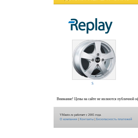
S
Внимание! Цены на сайте не являются публичной о
VMauto.ru работает с 2005 года.
О компании
|
Контакты
|
Безопасность платежей