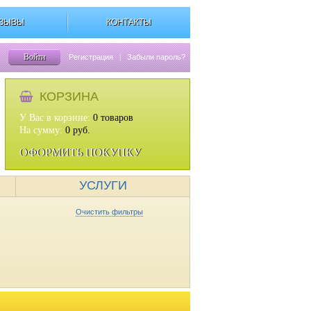
ЗЫВЫ
КОНТАКТЫ
Войти
Регистрация
|
Забыли пароль?
КОРЗИНА
У Вас в корзине:
0
товаров
На сумму:
0
руб.
ОФОРМИТЬ ПОКУПКУ
УСЛУГИ
Очистить фильтры