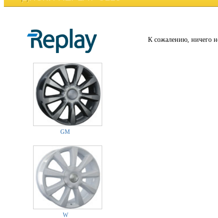
К сожалению, ничего н
GM
W