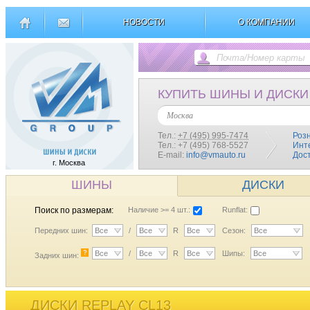
НОВОСТИ
О КОМПАНИИ
КУПИТЬ ШИНЫ И ДИСКИ
Москва
Тел.:
+7 (495) 995-7474
Роз
Тел.: +7 (495) 768-5527
Инт
E-mail:
info@vmauto.ru
Дос
г. Москва
ШИНЫ
ДИСКИ
Поиск по размерам:
Наличие >= 4 шт.:
Runflat:
Передних шин:
Все
/
Все
R
Все
Сезон:
Все
?
Все
/
Все
R
Все
Шипы:
Все
Задних шин:
ДИСКИ REPLAY CL13