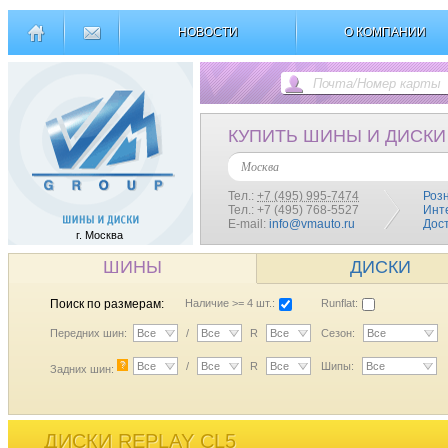
НОВОСТИ
О КОМПАНИИ
КУПИТЬ ШИНЫ И ДИСКИ
Москва
Тел.:
+7 (495) 995-7474
Роз
Тел.: +7 (495) 768-5527
Инт
E-mail:
info@vmauto.ru
Дос
г. Москва
ШИНЫ
ДИСКИ
Поиск по размерам:
Наличие >= 4 шт.:
Runflat:
Передних шин:
Все
/
Все
R
Все
Сезон:
Все
?
Все
/
Все
R
Все
Шипы:
Все
Задних шин:
ДИСКИ REPLAY CL5