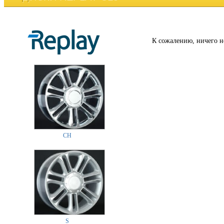
К сожалению, ничего н
CH
S