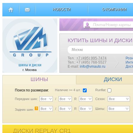
НОВОСТИ
О КОМПАНИИ
КУПИТЬ ШИНЫ И ДИСКИ
Москва
Тел.:
+7 (495) 995-7474
Роз
Тел.: +7 (495) 768-5527
Инт
E-mail:
info@vmauto.ru
Дос
г. Москва
ШИНЫ
ДИСКИ
Поиск по размерам:
Наличие >= 4 шт.:
Runflat:
Передних шин:
Все
/
Все
R
Все
Сезон:
Все
?
Все
/
Все
R
Все
Шипы:
Все
Задних шин:
ДИСКИ REPLAY CR1