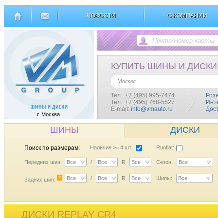
НОВОСТИ
О КОМПАНИИ
КУПИТЬ ШИНЫ И ДИСКИ
Москва
Тел.:
+7 (495) 995-7474
Роз
Тел.: +7 (495) 768-5527
Инт
E-mail:
info@vmauto.ru
Дос
г. Москва
ШИНЫ
ДИСКИ
Поиск по размерам:
Наличие >= 4 шт.:
Runflat:
Передних шин:
Все
/
Все
R
Все
Сезон:
Все
?
Все
/
Все
R
Все
Шипы:
Все
Задних шин:
ДИСКИ REPLAY CR4