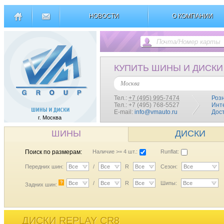
НОВОСТИ
О КОМПАНИИ
КУПИТЬ ШИНЫ И ДИСКИ
Москва
Тел.:
+7 (495) 995-7474
Роз
Тел.: +7 (495) 768-5527
Инт
E-mail:
info@vmauto.ru
Дос
г. Москва
ШИНЫ
ДИСКИ
Поиск по размерам:
Наличие >= 4 шт.:
Runflat:
Передних шин:
Все
/
Все
R
Все
Сезон:
Все
?
Все
/
Все
R
Все
Шипы:
Все
Задних шин:
ДИСКИ REPLAY CR8