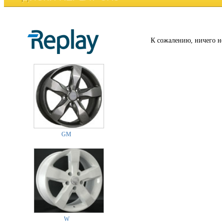
К сожалению, ничего н
GM
W