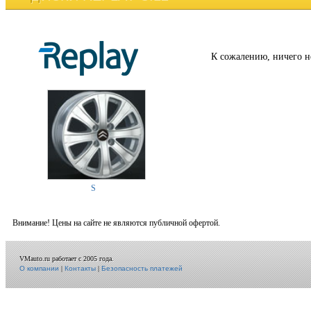
К сожалению, ничего н
S
Внимание! Цены на сайте не являются публичной офертой.
VMauto.ru работает с 2005 года.
О компании
|
Контакты
|
Безопасность платежей