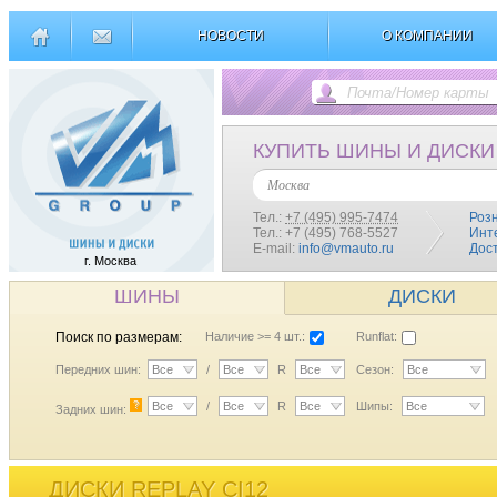
НОВОСТИ
О КОМПАНИИ
КУПИТЬ ШИНЫ И ДИСКИ
Москва
Тел.:
+7 (495) 995-7474
Роз
Тел.: +7 (495) 768-5527
Инт
E-mail:
info@vmauto.ru
Дос
г. Москва
ШИНЫ
ДИСКИ
Поиск по размерам:
Наличие >= 4 шт.:
Runflat:
Передних шин:
Все
/
Все
R
Все
Сезон:
Все
?
Все
/
Все
R
Все
Шипы:
Все
Задних шин:
ДИСКИ REPLAY CI12