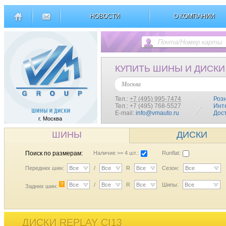
НОВОСТИ
О КОМПАНИИ
КУПИТЬ ШИНЫ И ДИСКИ
Москва
Тел.:
+7 (495) 995-7474
Роз
Тел.: +7 (495) 768-5527
Инт
E-mail:
info@vmauto.ru
Дос
г. Москва
ШИНЫ
ДИСКИ
Поиск по размерам:
Наличие >= 4 шт.:
Runflat:
Передних шин:
Все
/
Все
R
Все
Сезон:
Все
?
Все
/
Все
R
Все
Шипы:
Все
Задних шин:
ДИСКИ REPLAY CI13