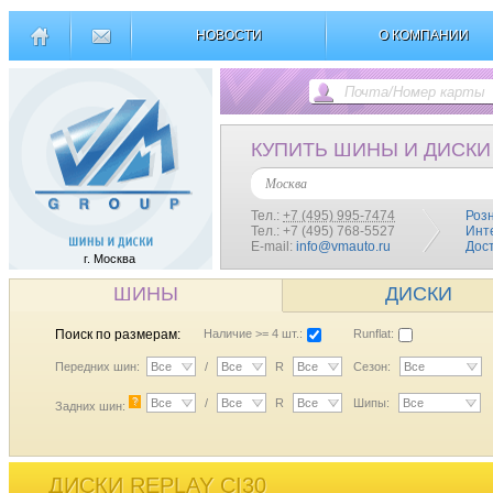
НОВОСТИ
О КОМПАНИИ
КУПИТЬ ШИНЫ И ДИСКИ
Москва
Тел.:
+7 (495) 995-7474
Роз
Тел.: +7 (495) 768-5527
Инт
E-mail:
info@vmauto.ru
Дос
г. Москва
ШИНЫ
ДИСКИ
Поиск по размерам:
Наличие >= 4 шт.:
Runflat:
Передних шин:
Все
/
Все
R
Все
Сезон:
Все
?
Все
/
Все
R
Все
Шипы:
Все
Задних шин:
ДИСКИ REPLAY CI30