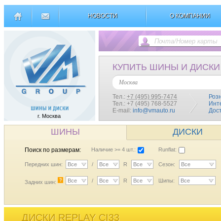
НОВОСТИ
О КОМПАНИИ
КУПИТЬ ШИНЫ И ДИСКИ
Москва
Тел.:
+7 (495) 995-7474
Роз
Тел.: +7 (495) 768-5527
Инт
E-mail:
info@vmauto.ru
Дос
г. Москва
ШИНЫ
ДИСКИ
Поиск по размерам:
Наличие >= 4 шт.:
Runflat:
Передних шин:
Все
/
Все
R
Все
Сезон:
Все
?
Все
/
Все
R
Все
Шипы:
Все
Задних шин:
ДИСКИ REPLAY CI33