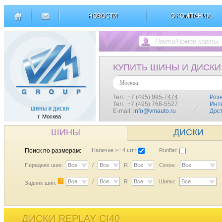
НОВОСТИ
О КОМПАНИИ
КУПИТЬ ШИНЫ И ДИСКИ
Москва
Тел.:
+7 (495) 995-7474
Роз
Тел.: +7 (495) 768-5527
Инт
E-mail:
info@vmauto.ru
Дос
г. Москва
ШИНЫ
ДИСКИ
Поиск по размерам:
Наличие >= 4 шт.:
Runflat:
Передних шин:
Все
/
Все
R
Все
Сезон:
Все
?
Все
/
Все
R
Все
Шипы:
Все
Задних шин:
ДИСКИ REPLAY CI40