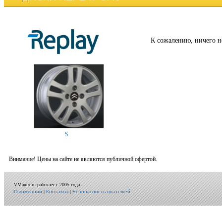
К сожалению, ничего н
S
Внимание! Цены на сайте не являются публичной офертой.
VMauto.ru работает с 2005 года.
О компании
|
Контакты
|
Безопасность платежей