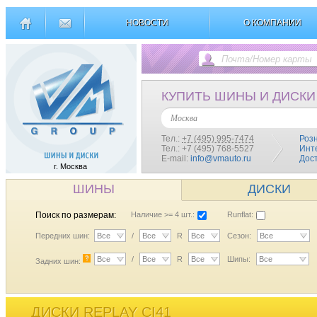
НОВОСТИ
О КОМПАНИИ
КУПИТЬ ШИНЫ И ДИСКИ
Москва
Тел.:
+7 (495) 995-7474
Роз
Тел.: +7 (495) 768-5527
Инт
E-mail:
info@vmauto.ru
Дос
г. Москва
ШИНЫ
ДИСКИ
Поиск по размерам:
Наличие >= 4 шт.:
Runflat:
Передних шин:
Все
/
Все
R
Все
Сезон:
Все
?
Все
/
Все
R
Все
Шипы:
Все
Задних шин:
ДИСКИ REPLAY CI41