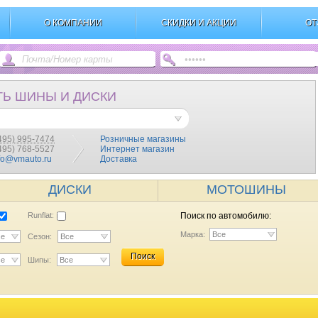
О КОМПАНИИ
СКИДКИ И АКЦИИ
ОТ
ТЬ ШИНЫ И ДИСКИ
495) 995-7474
Розничные магазины
(495) 768-5527
Интернет магазин
fo@vmauto.ru
Доставка
ДИСКИ
МОТОШИНЫ
Runflat:
Поиск по автомобилю:
Марка:
Все
се
Сезон:
Все
Поиск
се
Шипы:
Все