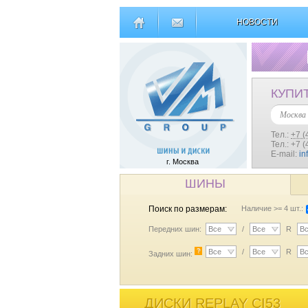
НОВОСТИ
КУПИ
Москва
Тел.:
+7 (
Тел.: +7 
E-mail:
in
г. Москва
ШИНЫ
Поиск по размерам:
Наличие >= 4 шт.:
Передних шин:
Все
/
Все
R
В
?
Все
/
Все
R
В
Задних шин:
ДИСКИ REPLAY CI53