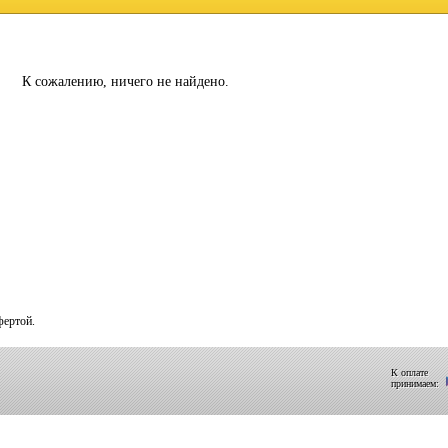
К сожалению, ничего не найдено.
фертой.
К оплате
принимаем: