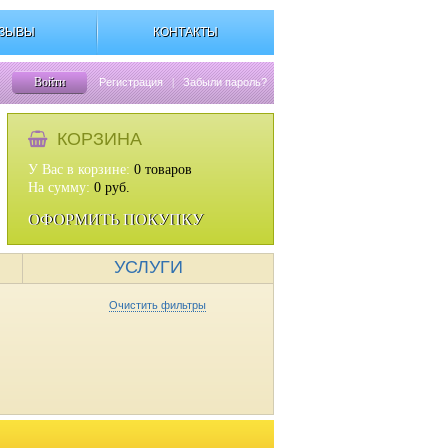
ЗЫВЫ
КОНТАКТЫ
Войти
Регистрация
|
Забыли пароль?
КОРЗИНА
У Вас в корзине:
0
товаров
На сумму:
0
руб.
ОФОРМИТЬ ПОКУПКУ
УСЛУГИ
Очистить фильтры