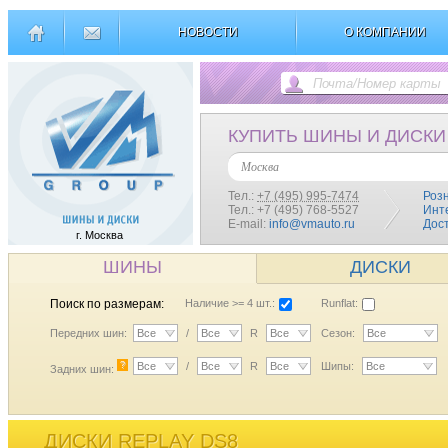
НОВОСТИ
О КОМПАНИИ
КУПИТЬ ШИНЫ И ДИСКИ
Москва
Тел.:
+7 (495) 995-7474
Роз
Тел.: +7 (495) 768-5527
Инт
E-mail:
info@vmauto.ru
Дос
г. Москва
ШИНЫ
ДИСКИ
Поиск по размерам:
Наличие >= 4 шт.:
Runflat:
Передних шин:
Все
/
Все
R
Все
Сезон:
Все
?
Все
/
Все
R
Все
Шипы:
Все
Задних шин:
ДИСКИ REPLAY DS8