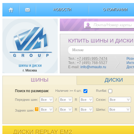
НОВОСТИ
О КОМПАНИИ
КУПИТЬ ШИНЫ И ДИСКИ
Москва
Тел.:
+7 (495) 995-7474
Роз
Тел.: +7 (495) 768-5527
Инт
E-mail:
info@vmauto.ru
Дос
г. Москва
ШИНЫ
ДИСКИ
Поиск по размерам:
Наличие >= 4 шт.:
Runflat:
Передних шин:
Все
/
Все
R
Все
Сезон:
Все
?
Все
/
Все
R
Все
Шипы:
Все
Задних шин:
ДИСКИ REPLAY EM2