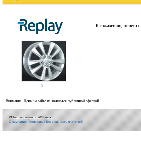
К сожалению, ничего н
S
Внимание! Цены на сайте не являются публичной офертой.
VMauto.ru работает с 2005 года.
О компании
|
Контакты
|
Безопасность платежей