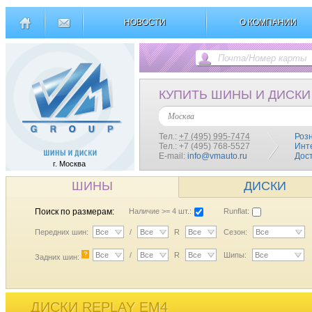
НОВОСТИ
О КОМПАНИИ
КУПИТЬ ШИНЫ И ДИСКИ
Москва
Тел.:
+7 (495) 995-7474
Роз
Тел.: +7 (495) 768-5527
Инт
E-mail:
info@vmauto.ru
Дос
г. Москва
ШИНЫ
ДИСКИ
Поиск по размерам:
Наличие >= 4 шт.:
Runflat:
Передних шин:
Все
/
Все
R
Все
Сезон:
Все
?
Все
/
Все
R
Все
Шипы:
Все
Задних шин:
ДИСКИ REPLAY EM4