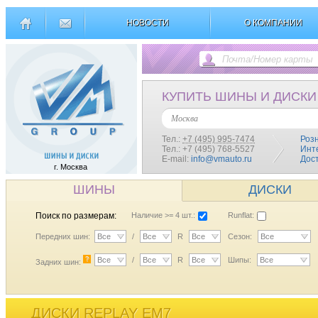
НОВОСТИ
О КОМПАНИИ
КУПИТЬ ШИНЫ И ДИСКИ
Москва
Тел.:
+7 (495) 995-7474
Роз
Тел.: +7 (495) 768-5527
Инт
E-mail:
info@vmauto.ru
Дос
г. Москва
ШИНЫ
ДИСКИ
Поиск по размерам:
Наличие >= 4 шт.:
Runflat:
Передних шин:
Все
/
Все
R
Все
Сезон:
Все
?
Все
/
Все
R
Все
Шипы:
Все
Задних шин:
ДИСКИ REPLAY EM7