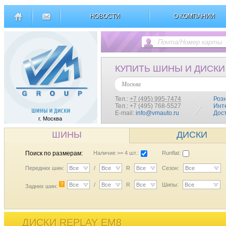
НОВОСТИ
О КОМПАНИИ
КУПИТЬ ШИНЫ И ДИСКИ
Москва
Тел.:
+7 (495) 995-7474
Роз
Тел.: +7 (495) 768-5527
Инт
E-mail:
info@vmauto.ru
Дос
г. Москва
ШИНЫ
ДИСКИ
Поиск по размерам:
Наличие >= 4 шт.:
Runflat:
Передних шин:
Все
/
Все
R
Все
Сезон:
Все
?
Все
/
Все
R
Все
Шипы:
Все
Задних шин:
ДИСКИ REPLAY EM8