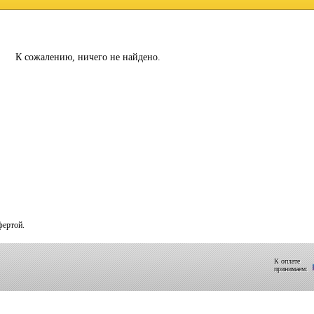
К сожалению, ничего не найдено.
фертой.
К оплате
принимаем: