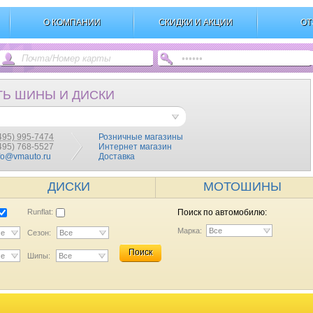
О КОМПАНИИ
СКИДКИ И АКЦИИ
ОТ
ТЬ ШИНЫ И ДИСКИ
495) 995-7474
Розничные магазины
(495) 768-5527
Интернет магазин
fo@vmauto.ru
Доставка
ДИСКИ
МОТОШИНЫ
Runflat:
Поиск по автомобилю:
Марка:
Все
се
Сезон:
Все
Поиск
се
Шипы:
Все