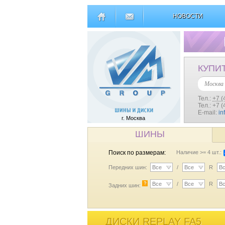
НОВОСТИ
КУПИ
Москва
Тел.:
+7 (
Тел.: +7 
E-mail:
in
г. Москва
ШИНЫ
Поиск по размерам:
Наличие >= 4 шт.:
Передних шин:
Все
/
Все
R
В
?
Все
/
Все
R
В
Задних шин:
ДИСКИ REPLAY FA5