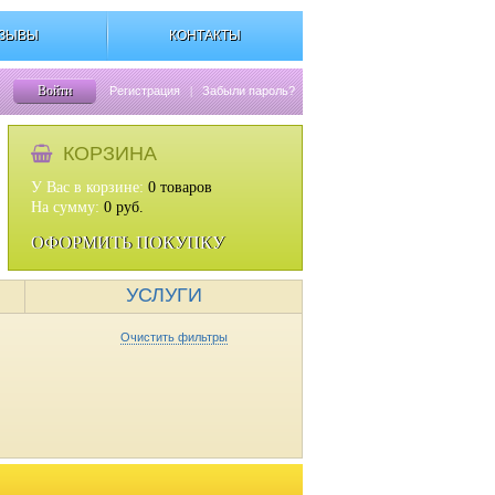
ЗЫВЫ
КОНТАКТЫ
Войти
Регистрация
|
Забыли пароль?
КОРЗИНА
У Вас в корзине:
0
товаров
На сумму:
0
руб.
ОФОРМИТЬ ПОКУПКУ
УСЛУГИ
Очистить фильтры