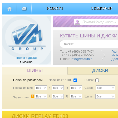
НОВОСТИ
О КОМПАНИИ
КУПИТЬ ШИНЫ И ДИСКИ
Москва
Тел.:
+7 (495) 995-7474
Роз
Тел.: +7 (495) 768-5527
Инт
E-mail:
info@vmauto.ru
Дос
г. Москва
ШИНЫ
ДИСКИ
Поиск по размерам:
Наличие >= 4 шт.:
Runflat:
Передних шин:
Все
/
Все
R
Все
Сезон:
Все
?
Все
/
Все
R
Все
Шипы:
Все
Задних шин:
ДИСКИ REPLAY FD103