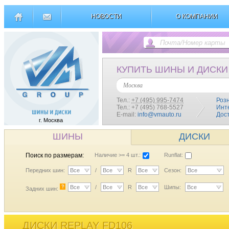
НОВОСТИ
О КОМПАНИИ
КУПИТЬ ШИНЫ И ДИСКИ
Москва
Тел.:
+7 (495) 995-7474
Роз
Тел.: +7 (495) 768-5527
Инт
E-mail:
info@vmauto.ru
Дос
г. Москва
ШИНЫ
ДИСКИ
Поиск по размерам:
Наличие >= 4 шт.:
Runflat:
Передних шин:
Все
/
Все
R
Все
Сезон:
Все
?
Все
/
Все
R
Все
Шипы:
Все
Задних шин:
ДИСКИ REPLAY FD106