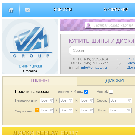
НОВОСТИ
О КОМПАНИИ
КУПИТЬ ШИНЫ И ДИСКИ
Москва
Тел.:
+7 (495) 995-7474
Роз
Тел.: +7 (495) 768-5527
Инт
E-mail:
info@vmauto.ru
Дос
г. Москва
ШИНЫ
ДИСКИ
Поиск по размерам:
Наличие >= 4 шт.:
Runflat:
Передних шин:
Все
/
Все
R
Все
Сезон:
Все
?
Все
/
Все
R
Все
Шипы:
Все
Задних шин:
ДИСКИ REPLAY FD117