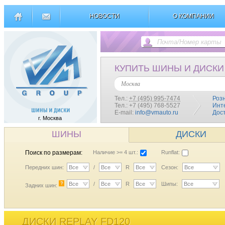
НОВОСТИ
О КОМПАНИИ
КУПИТЬ ШИНЫ И ДИСКИ
Москва
Тел.:
+7 (495) 995-7474
Роз
Тел.: +7 (495) 768-5527
Инт
E-mail:
info@vmauto.ru
Дос
г. Москва
ШИНЫ
ДИСКИ
Поиск по размерам:
Наличие >= 4 шт.:
Runflat:
Передних шин:
Все
/
Все
R
Все
Сезон:
Все
?
Все
/
Все
R
Все
Шипы:
Все
Задних шин:
ДИСКИ REPLAY FD120