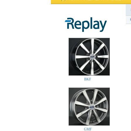
BKF
GMF