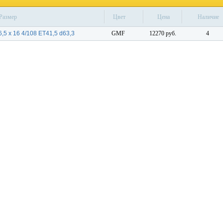
Размер
Цвет
Цена
Наличие
6,5 x 16 4/108 ET41,5 d63,3
GMF
12270 руб.
4