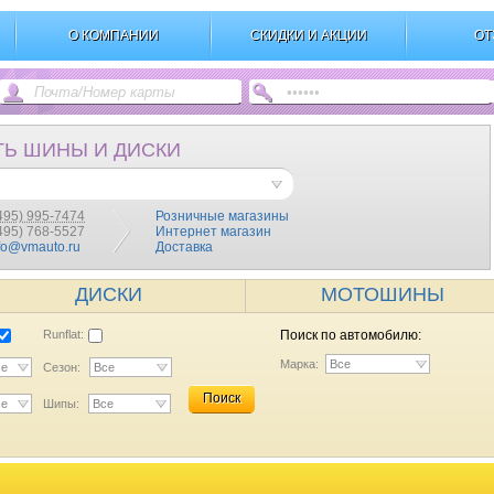
О КОМПАНИИ
СКИДКИ И АКЦИИ
ОТ
ТЬ ШИНЫ И ДИСКИ
495) 995-7474
Розничные магазины
(495) 768-5527
Интернет магазин
fo@vmauto.ru
Доставка
ДИСКИ
МОТОШИНЫ
Runflat:
Поиск по автомобилю:
Марка:
Все
се
Сезон:
Все
Поиск
се
Шипы:
Все