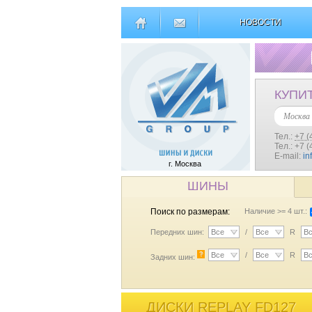
НОВОСТИ
КУПИ
Москва
Тел.:
+7 (
Тел.: +7 
E-mail:
in
г. Москва
ШИНЫ
Поиск по размерам:
Наличие >= 4 шт.:
Передних шин:
Все
/
Все
R
В
?
Все
/
Все
R
В
Задних шин:
ДИСКИ REPLAY FD127