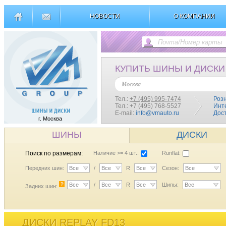
НОВОСТИ
О КОМПАНИИ
КУПИТЬ ШИНЫ И ДИСКИ
Москва
Тел.:
+7 (495) 995-7474
Роз
Тел.: +7 (495) 768-5527
Инт
E-mail:
info@vmauto.ru
Дос
г. Москва
ШИНЫ
ДИСКИ
Поиск по размерам:
Наличие >= 4 шт.:
Runflat:
Передних шин:
Все
/
Все
R
Все
Сезон:
Все
?
Все
/
Все
R
Все
Шипы:
Все
Задних шин:
ДИСКИ REPLAY FD13