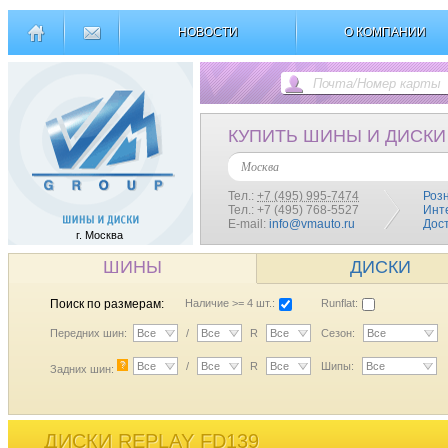
НОВОСТИ
О КОМПАНИИ
КУПИТЬ ШИНЫ И ДИСКИ
Москва
Тел.:
+7 (495) 995-7474
Роз
Тел.: +7 (495) 768-5527
Инт
E-mail:
info@vmauto.ru
Дос
г. Москва
ШИНЫ
ДИСКИ
Поиск по размерам:
Наличие >= 4 шт.:
Runflat:
Передних шин:
Все
/
Все
R
Все
Сезон:
Все
?
Все
/
Все
R
Все
Шипы:
Все
Задних шин:
ДИСКИ REPLAY FD139