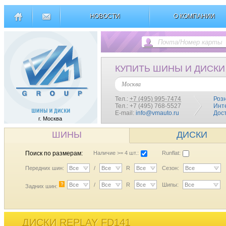
НОВОСТИ
О КОМПАНИИ
КУПИТЬ ШИНЫ И ДИСКИ
Москва
Тел.:
+7 (495) 995-7474
Роз
Тел.: +7 (495) 768-5527
Инт
E-mail:
info@vmauto.ru
Дос
г. Москва
ШИНЫ
ДИСКИ
Поиск по размерам:
Наличие >= 4 шт.:
Runflat:
Передних шин:
Все
/
Все
R
Все
Сезон:
Все
?
Все
/
Все
R
Все
Шипы:
Все
Задних шин:
ДИСКИ REPLAY FD141