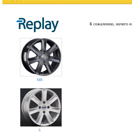
К сожалению, ничего н
MB
S