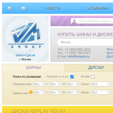
НОВОСТИ
О КОМПАНИИ
КУПИТЬ ШИНЫ И ДИСКИ
Москва
Тел.:
+7 (495) 995-7474
Роз
Тел.: +7 (495) 768-5527
Инт
E-mail:
info@vmauto.ru
Дос
г. Москва
ШИНЫ
ДИСКИ
Поиск по размерам:
Наличие >= 4 шт.:
Runflat:
Передних шин:
Все
/
Все
R
Все
Сезон:
Все
?
Все
/
Все
R
Все
Шипы:
Все
Задних шин:
ДИСКИ REPLAY FD144