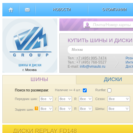
НОВОСТИ
О КОМПАНИИ
КУПИТЬ ШИНЫ И ДИСКИ
Москва
Тел.:
+7 (495) 995-7474
Роз
Тел.: +7 (495) 768-5527
Инт
E-mail:
info@vmauto.ru
Дос
г. Москва
ШИНЫ
ДИСКИ
Поиск по размерам:
Наличие >= 4 шт.:
Runflat:
Передних шин:
Все
/
Все
R
Все
Сезон:
Все
?
Все
/
Все
R
Все
Шипы:
Все
Задних шин:
ДИСКИ REPLAY FD148