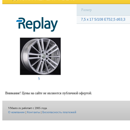
Размер
7,5 x 17 5/108 ET52,5 d63,3
S
Внимание! Цены на сайте не являются публичной офертой.
VMauto.ru работает с 2005 года.
О компании
|
Контакты
|
Безопасность платежей