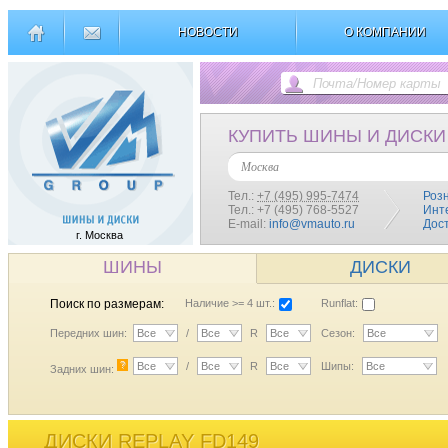
НОВОСТИ
О КОМПАНИИ
КУПИТЬ ШИНЫ И ДИСКИ
Москва
Тел.:
+7 (495) 995-7474
Роз
Тел.: +7 (495) 768-5527
Инт
E-mail:
info@vmauto.ru
Дос
г. Москва
ШИНЫ
ДИСКИ
Поиск по размерам:
Наличие >= 4 шт.:
Runflat:
Передних шин:
Все
/
Все
R
Все
Сезон:
Все
?
Все
/
Все
R
Все
Шипы:
Все
Задних шин:
ДИСКИ REPLAY FD149