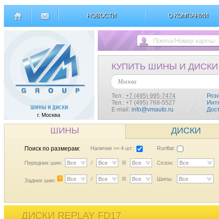
НОВОСТИ
О КОМПАНИИ
КУПИТЬ ШИНЫ И ДИСКИ
Москва
Тел.:
+7 (495) 995-7474
Роз
Тел.: +7 (495) 768-5527
Инт
E-mail:
info@vmauto.ru
Дос
г. Москва
ШИНЫ
ДИСКИ
Поиск по размерам:
Наличие >= 4 шт.:
Runflat:
Передних шин:
Все
/
Все
R
Все
Сезон:
Все
?
Все
/
Все
R
Все
Шипы:
Все
Задних шин:
ДИСКИ REPLAY FD17