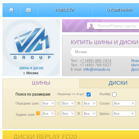
НОВОСТИ
О КОМПАНИИ
КУПИТЬ ШИНЫ И ДИСКИ
Москва
Тел.:
+7 (495) 995-7474
Роз
Тел.: +7 (495) 768-5527
Инт
E-mail:
info@vmauto.ru
Дос
г. Москва
ШИНЫ
ДИСКИ
Поиск по размерам:
Наличие >= 4 шт.:
Runflat:
Передних шин:
Все
/
Все
R
Все
Сезон:
Все
?
Все
/
Все
R
Все
Шипы:
Все
Задних шин:
ДИСКИ REPLAY FD20