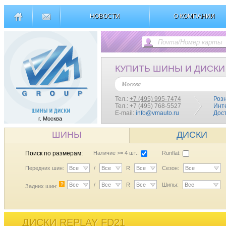
НОВОСТИ
О КОМПАНИИ
КУПИТЬ ШИНЫ И ДИСКИ
Москва
Тел.:
+7 (495) 995-7474
Роз
Тел.: +7 (495) 768-5527
Инт
E-mail:
info@vmauto.ru
Дос
г. Москва
ШИНЫ
ДИСКИ
Поиск по размерам:
Наличие >= 4 шт.:
Runflat:
Передних шин:
Все
/
Все
R
Все
Сезон:
Все
?
Все
/
Все
R
Все
Шипы:
Все
Задних шин:
ДИСКИ REPLAY FD21