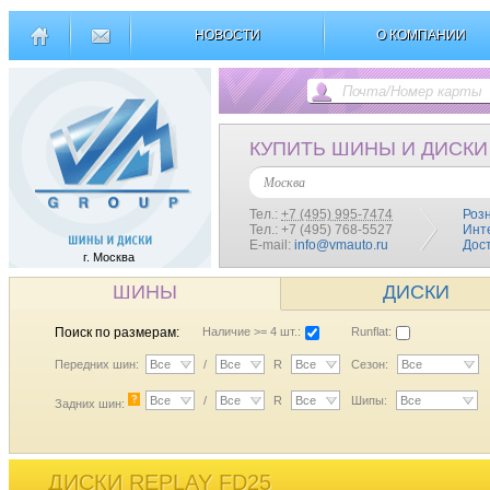
НОВОСТИ
О КОМПАНИИ
КУПИТЬ ШИНЫ И ДИСКИ
Москва
Тел.:
+7 (495) 995-7474
Роз
Тел.: +7 (495) 768-5527
Инт
E-mail:
info@vmauto.ru
Дос
г. Москва
ШИНЫ
ДИСКИ
Поиск по размерам:
Наличие >= 4 шт.:
Runflat:
Передних шин:
Все
/
Все
R
Все
Сезон:
Все
?
Все
/
Все
R
Все
Шипы:
Все
Задних шин:
ДИСКИ REPLAY FD25