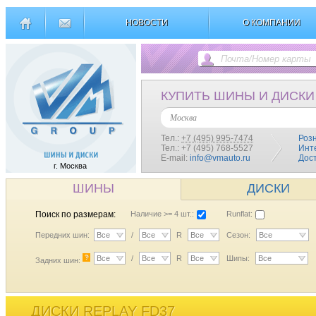
НОВОСТИ
О КОМПАНИИ
КУПИТЬ ШИНЫ И ДИСКИ
Москва
Тел.:
+7 (495) 995-7474
Роз
Тел.: +7 (495) 768-5527
Инт
E-mail:
info@vmauto.ru
Дос
г. Москва
ШИНЫ
ДИСКИ
Поиск по размерам:
Наличие >= 4 шт.:
Runflat:
Передних шин:
Все
/
Все
R
Все
Сезон:
Все
?
Все
/
Все
R
Все
Шипы:
Все
Задних шин:
ДИСКИ REPLAY FD37