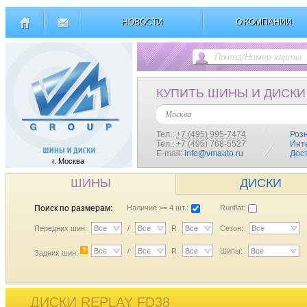
НОВОСТИ
О КОМПАНИИ
КУПИТЬ ШИНЫ И ДИСКИ
Москва
Тел.:
+7 (495) 995-7474
Роз
Тел.: +7 (495) 768-5527
Инт
E-mail:
info@vmauto.ru
Дос
г. Москва
ШИНЫ
ДИСКИ
Поиск по размерам:
Наличие >= 4 шт.:
Runflat:
Передних шин:
Все
/
Все
R
Все
Сезон:
Все
?
Все
/
Все
R
Все
Шипы:
Все
Задних шин:
ДИСКИ REPLAY FD38