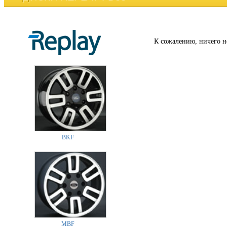
К сожалению, ничего н
BKF
MBF