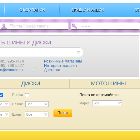
О КОМПАНИИ
СКИДКИ И АКЦИИ
ОТ
ТЬ ШИНЫ И ДИСКИ
495) 995-7474
Розничные магазины
(495) 768-5527
Интернет магазин
fo@vmauto.ru
Доставка
ДИСКИ
МОТОШИНЫ
Runflat:
Поиск по автомобилю:
Марка:
Все
се
Сезон:
Все
Поиск
се
Шипы:
Все