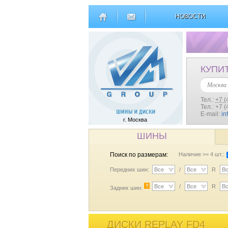
НОВОСТИ
КУПИ
Москва
Тел.:
+7 (
Тел.: +7 
E-mail:
in
г. Москва
ШИНЫ
Поиск по размерам:
Наличие >= 4 шт.:
Передних шин:
Все
/
Все
R
В
?
Все
/
Все
R
В
Задних шин:
ДИСКИ REPLAY FD4