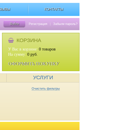
ЗЫВЫ
КОНТАКТЫ
Войти
Регистрация
|
Забыли пароль?
КОРЗИНА
У Вас в корзине:
0
товаров
На сумму:
0
руб.
ОФОРМИТЬ ПОКУПКУ
УСЛУГИ
Очистить фильтры