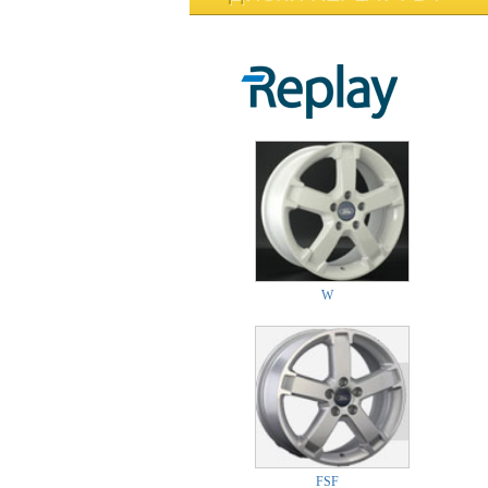
W
FSF