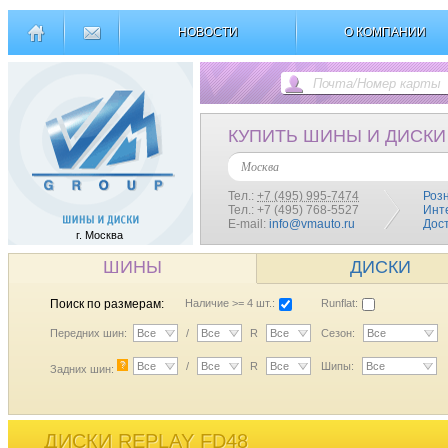
НОВОСТИ
О КОМПАНИИ
КУПИТЬ ШИНЫ И ДИСКИ
Москва
Тел.:
+7 (495) 995-7474
Роз
Тел.: +7 (495) 768-5527
Инт
E-mail:
info@vmauto.ru
Дос
г. Москва
ШИНЫ
ДИСКИ
Поиск по размерам:
Наличие >= 4 шт.:
Runflat:
Передних шин:
Все
/
Все
R
Все
Сезон:
Все
?
Все
/
Все
R
Все
Шипы:
Все
Задних шин:
ДИСКИ REPLAY FD48