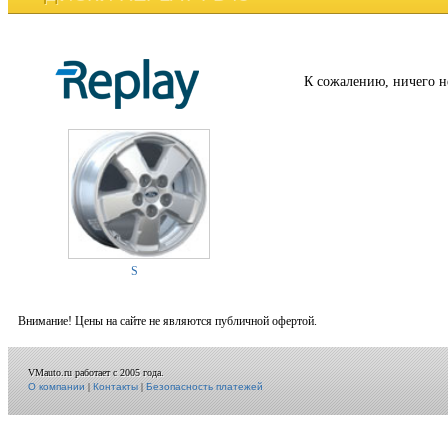
К сожалению, ничего н
S
Внимание! Цены на сайте не являются публичной офертой.
VMauto.ru работает с 2005 года.
О компании
|
Контакты
|
Безопасность платежей