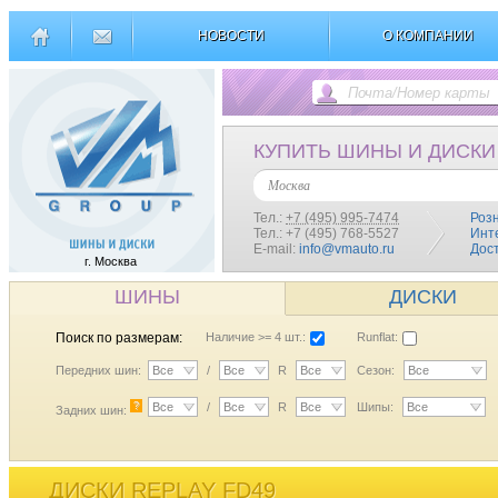
НОВОСТИ
О КОМПАНИИ
КУПИТЬ ШИНЫ И ДИСКИ
Москва
Тел.:
+7 (495) 995-7474
Роз
Тел.: +7 (495) 768-5527
Инт
E-mail:
info@vmauto.ru
Дос
г. Москва
ШИНЫ
ДИСКИ
Поиск по размерам:
Наличие >= 4 шт.:
Runflat:
Передних шин:
Все
/
Все
R
Все
Сезон:
Все
?
Все
/
Все
R
Все
Шипы:
Все
Задних шин:
ДИСКИ REPLAY FD49