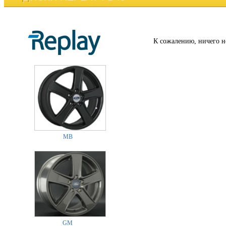
К сожалению, ничего н
MB
GM