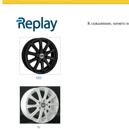
К сожалению, ничего н
MB
W