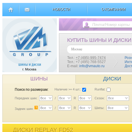
НОВОСТИ
О КОМПАНИИ
КУПИТЬ ШИНЫ И ДИСКИ
Москва
Тел.:
+7 (495) 995-7474
Роз
Тел.: +7 (495) 768-5527
Инт
E-mail:
info@vmauto.ru
Дос
г. Москва
ШИНЫ
ДИСКИ
Поиск по размерам:
Наличие >= 4 шт.:
Runflat:
Передних шин:
Все
/
Все
R
Все
Сезон:
Все
?
Все
/
Все
R
Все
Шипы:
Все
Задних шин:
ДИСКИ REPLAY FD52