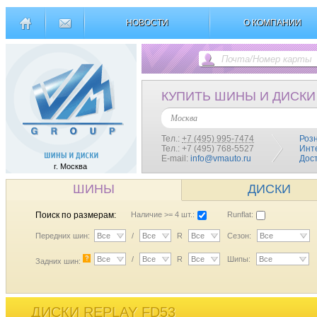
НОВОСТИ
О КОМПАНИИ
КУПИТЬ ШИНЫ И ДИСКИ
Москва
Тел.:
+7 (495) 995-7474
Роз
Тел.: +7 (495) 768-5527
Инт
E-mail:
info@vmauto.ru
Дос
г. Москва
ШИНЫ
ДИСКИ
Поиск по размерам:
Наличие >= 4 шт.:
Runflat:
Передних шин:
Все
/
Все
R
Все
Сезон:
Все
?
Все
/
Все
R
Все
Шипы:
Все
Задних шин:
ДИСКИ REPLAY FD53