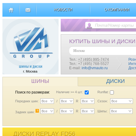
НОВОСТИ
О КОМПАНИИ
КУПИТЬ ШИНЫ И ДИСКИ
Москва
Тел.:
+7 (495) 995-7474
Роз
Тел.: +7 (495) 768-5527
Инт
E-mail:
info@vmauto.ru
Дос
г. Москва
ШИНЫ
ДИСКИ
Поиск по размерам:
Наличие >= 4 шт.:
Runflat:
Передних шин:
Все
/
Все
R
Все
Сезон:
Все
?
Все
/
Все
R
Все
Шипы:
Все
Задних шин:
ДИСКИ REPLAY FD56