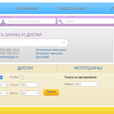
О КОМПАНИИ
СКИДКИ И АКЦИИ
ОТ
ТЬ ШИНЫ И ДИСКИ
495) 995-7474
Розничные магазины
(495) 768-5527
Интернет магазин
fo@vmauto.ru
Доставка
ДИСКИ
МОТОШИНЫ
Runflat:
Поиск по автомобилю:
Марка:
Все
се
Сезон:
Все
Поиск
се
Шипы:
Все