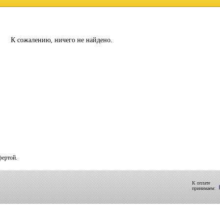
К сожалению, ничего не найдено.
фертой.
К оплате
принимаем: