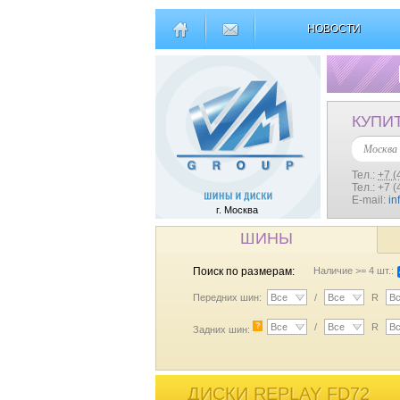
НОВОСТИ
КУПИ
Москва
Тел.:
+7 (
Тел.: +7 
E-mail:
in
г. Москва
ШИНЫ
Поиск по размерам:
Наличие >= 4 шт.:
Передних шин:
Все
/
Все
R
В
?
Все
/
Все
R
В
Задних шин:
ДИСКИ REPLAY FD72