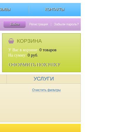
ЗЫВЫ
КОНТАКТЫ
Войти
Регистрация
|
Забыли пароль?
КОРЗИНА
У Вас в корзине:
0
товаров
На сумму:
0
руб.
ОФОРМИТЬ ПОКУПКУ
УСЛУГИ
Очистить фильтры