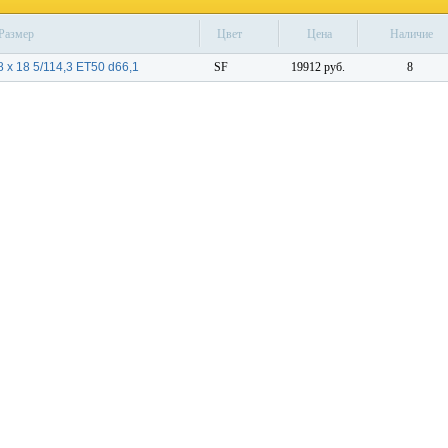
Размер
Цвет
Цена
Наличие
8 x 18 5/114,3 ET50 d66,1
SF
19912 руб.
8