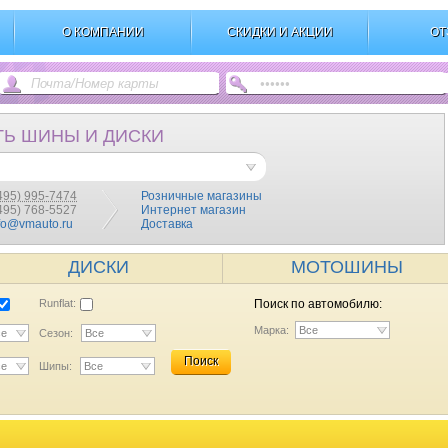
О КОМПАНИИ
СКИДКИ И АКЦИИ
ОТ
ТЬ ШИНЫ И ДИСКИ
495) 995-7474
Розничные магазины
(495) 768-5527
Интернет магазин
fo@vmauto.ru
Доставка
ДИСКИ
МОТОШИНЫ
Runflat:
Поиск по автомобилю:
Марка:
Все
се
Сезон:
Все
Поиск
се
Шипы:
Все