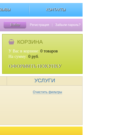
ЗЫВЫ
КОНТАКТЫ
Войти
Регистрация
|
Забыли пароль?
КОРЗИНА
У Вас в корзине:
0
товаров
На сумму:
0
руб.
ОФОРМИТЬ ПОКУПКУ
УСЛУГИ
Очистить фильтры