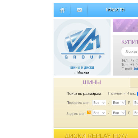
НОВОСТИ
КУПИ
Москва
Тел.:
+7 (
Тел.: +7 
E-mail:
in
г. Москва
ШИНЫ
Поиск по размерам:
Наличие >= 4 шт.:
Передних шин:
Все
/
Все
R
В
?
Все
/
Все
R
В
Задних шин:
ДИСКИ REPLAY FD77