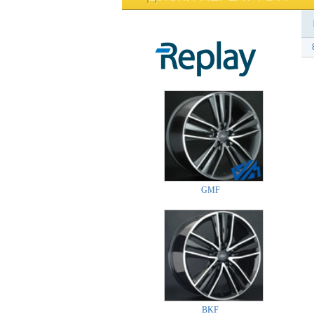
GMF
BKF