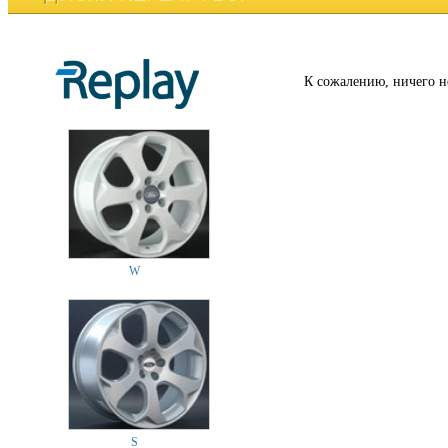
К сожалению, ничего н
W
S