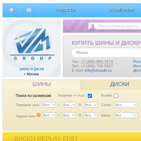
НОВОСТИ
О КОМПАНИИ
КУПИТЬ ШИНЫ И ДИСКИ
Москва
Тел.:
+7 (495) 995-7474
Роз
Тел.: +7 (495) 768-5527
Инт
E-mail:
info@vmauto.ru
Дос
г. Москва
ШИНЫ
ДИСКИ
Поиск по размерам:
Наличие >= 4 шт.:
Runflat:
Передних шин:
Все
/
Все
R
Все
Сезон:
Все
?
Все
/
Все
R
Все
Шипы:
Все
Задних шин:
ДИСКИ REPLAY FD87