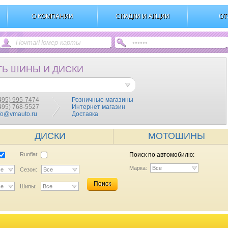
О КОМПАНИИ
СКИДКИ И АКЦИИ
ОТ
ТЬ ШИНЫ И ДИСКИ
495) 995-7474
Розничные магазины
(495) 768-5527
Интернет магазин
fo@vmauto.ru
Доставка
ДИСКИ
МОТОШИНЫ
Runflat:
Поиск по автомобилю:
Марка:
Все
се
Сезон:
Все
Поиск
се
Шипы:
Все