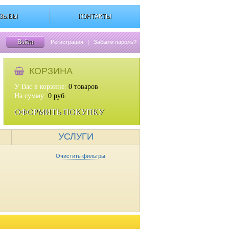
ЗЫВЫ
КОНТАКТЫ
Войти
Регистрация
|
Забыли пароль?
КОРЗИНА
У Вас в корзине:
0
товаров
На сумму:
0
руб.
ОФОРМИТЬ ПОКУПКУ
УСЛУГИ
Очистить фильтры