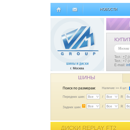
НОВОСТИ
КУПИ
Москва
Тел.:
+7 (
Тел.: +7 
E-mail:
in
г. Москва
ШИНЫ
Поиск по размерам:
Наличие >= 4 шт.:
Передних шин:
Все
/
Все
R
В
?
Все
/
Все
R
В
Задних шин:
ДИСКИ REPLAY FT2