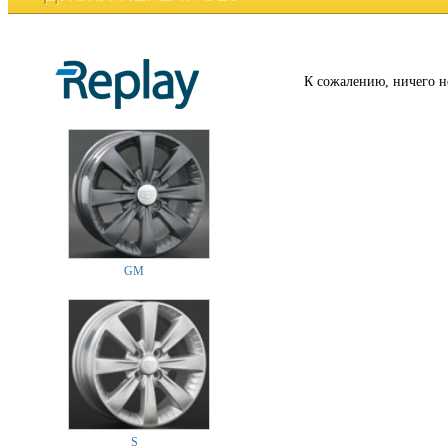
К сожалению, ничего н
GM
S