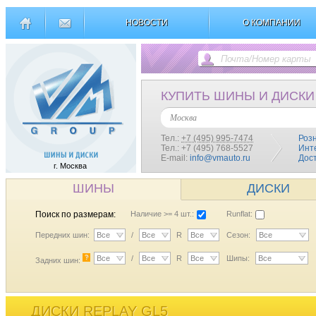
НОВОСТИ
О КОМПАНИИ
КУПИТЬ ШИНЫ И ДИСКИ
Москва
Тел.:
+7 (495) 995-7474
Роз
Тел.: +7 (495) 768-5527
Инт
E-mail:
info@vmauto.ru
Дос
г. Москва
ШИНЫ
ДИСКИ
Поиск по размерам:
Наличие >= 4 шт.:
Runflat:
Передних шин:
Все
/
Все
R
Все
Сезон:
Все
?
Все
/
Все
R
Все
Шипы:
Все
Задних шин:
ДИСКИ REPLAY GL5