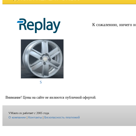
К сожалению, ничего н
S
Внимание! Цены на сайте не являются публичной офертой.
VMauto.ru работает с 2005 года.
О компании
|
Контакты
|
Безопасность платежей