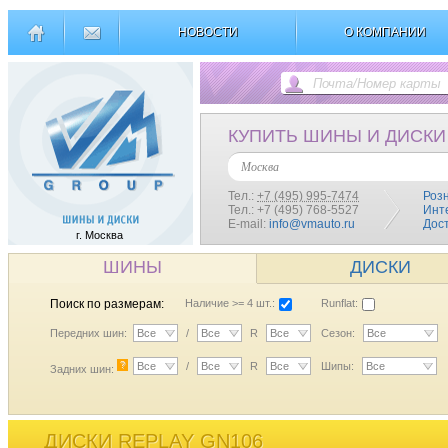
НОВОСТИ
О КОМПАНИИ
КУПИТЬ ШИНЫ И ДИСКИ
Москва
Тел.:
+7 (495) 995-7474
Роз
Тел.: +7 (495) 768-5527
Инт
E-mail:
info@vmauto.ru
Дос
г. Москва
ШИНЫ
ДИСКИ
Поиск по размерам:
Наличие >= 4 шт.:
Runflat:
Передних шин:
Все
/
Все
R
Все
Сезон:
Все
?
Все
/
Все
R
Все
Шипы:
Все
Задних шин:
ДИСКИ REPLAY GN106