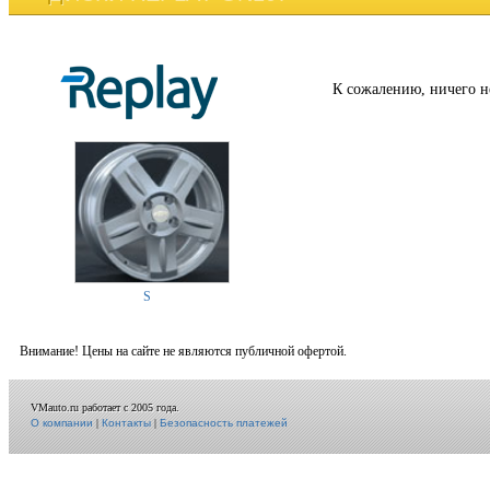
К сожалению, ничего н
S
Внимание! Цены на сайте не являются публичной офертой.
VMauto.ru работает с 2005 года.
О компании
|
Контакты
|
Безопасность платежей